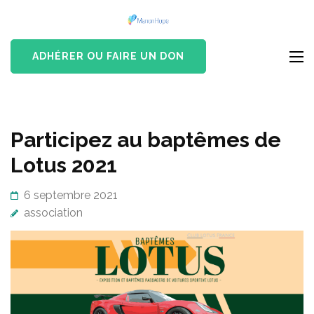
Aller
The Hope
au
Vaincre la leucémie
Of
contenu
ADHÉRER OU FAIRE UN DON
Princesse
(Pressez
Manon
Entrée)
Participez au baptêmes de
Lotus 2021
6 septembre 2021
association