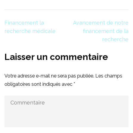
Navigation
Financement la
Avancement de notre
de
recherche médicale
financement de la
l’article
recherche
Laisser un commentaire
Votre adresse e-mail ne sera pas publiée.
Les champs
obligatoires sont indiqués avec
*