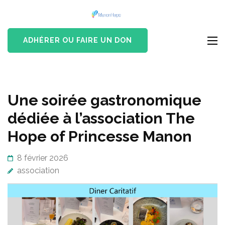
Aller
The Hope
au
Vaincre la leucémie
Of
contenu
ADHÉRER OU FAIRE UN DON
Princesse
(Pressez
Manon
Entrée)
Une soirée gastronomique
dédiée à l’association The
Hope of Princesse Manon
8 février 2026
association